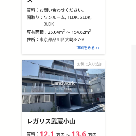
賃料：
お問い合わせください。
間取り：
ワンルーム, 1LDK, 2LDK,
3LDK
2
2
25.04m
～
154.62m
専有面積：
住所：
東京都品川区大崎3-7-9
詳細をみる >>
お気に入り追加
レガリス武蔵小山
12.1
13.6
賃料：
万円
〜
万円