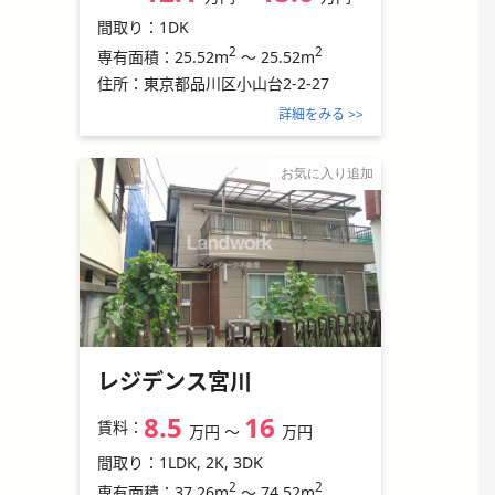
間取り：
1DK
2
2
25.52m
～
25.52m
専有面積：
住所：
東京都品川区小山台2-2-27
詳細をみる >>
お気に入り追加
レジデンス宮川
8.5
16
賃料：
万円
〜
万円
間取り：
1LDK, 2K, 3DK
2
2
37.26m
～
74.52m
専有面積：