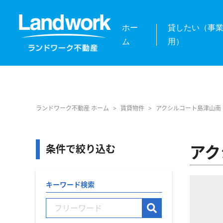
ホー
貸したい（事
ム
用）
ランドワーク不動産 ホーム
>
賃貸物件
>
アクシルコート島津山南
アク
条件で絞り込む
キーワード検索