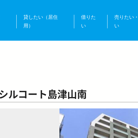
業
貸したい（居住
借りた
売りたい
用）
い
い
シルコート島津山南