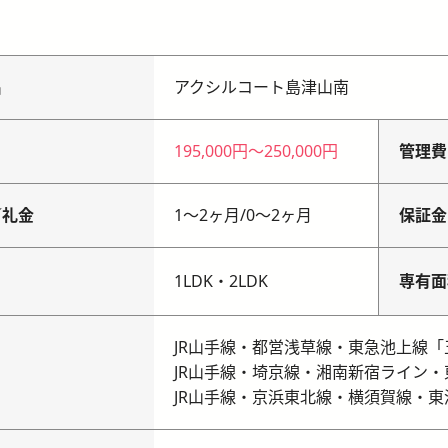
名
アクシルコート島津山南
195,000円
〜
250,000円
管理費
／礼金
1〜2ヶ月
/
0〜2ヶ月
保証金
り
1LDK・2LDK
専有面
JR山手線・都営浅草線・東急池上線「
JR山手線・埼京線・湘南新宿ライン・
JR山手線・京浜東北線・横須賀線・東