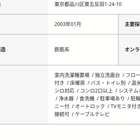
地
東京都品川区東五反田1-24-10
月
2003年01月
主要採
構造
鉄筋系
オンラ
室内洗濯機置場
独立洗面台
フロ
付き
床暖房
バス・トイレ別
温
ンロ対応
コンロ2口以上
システム
浄水器
食洗機
駐車場あり
駐
ニー付
オートロック
TVモニタ付
接続可
ケーブルテレビ