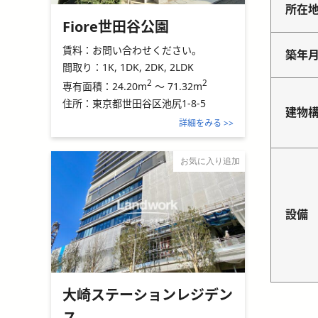
所在
Fiore世田谷公園
賃料：
お問い合わせください。
築年
間取り：
1K, 1DK, 2DK, 2LDK
2
2
24.20m
～
71.32m
専有面積：
住所：
東京都世田谷区池尻1-8-5
建物
詳細をみる >>
お気に入り追加
設備
大崎ステーションレジデン
ス