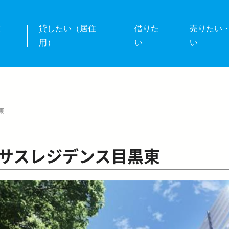
業
貸したい（居住
借りた
売りたい
用）
い
い
東
サスレジデンス目黒東