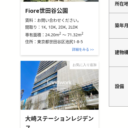
所在
Fiore世田谷公園
賃料：
お問い合わせください。
築年
間取り：
1K, 1DK, 2DK, 2LDK
2
2
24.20m
～
71.32m
専有面積：
住所：
東京都世田谷区池尻1-8-5
詳細をみる >>
建物
お気に入り追加
設備
大崎ステーションレジデン
ス