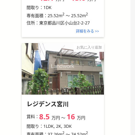
間取り：
1DK
2
2
25.52m
～
25.52m
専有面積：
住所：
東京都品川区小山台2-2-27
詳細をみる >>
お気に入り追加
レジデンス宮川
8.5
16
賃料：
万円
〜
万円
間取り：
1LDK, 2K, 3DK
2
2
37.26m
～
74.52m
専有面積：