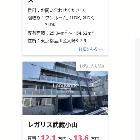
賃料：
お問い合わせください。
間取り：
ワンルーム, 1LDK, 2LDK,
3LDK
2
2
25.04m
～
154.62m
専有面積：
住所：
東京都品川区大崎3-7-9
詳細をみる >>
お気に入り追加
レガリス武蔵小山
12.1
13.6
賃料：
万円
〜
万円