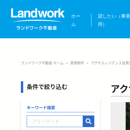
ホー
貸したい（事
ム
用）
ランドワーク不動産 ホーム
>
賃貸物件
>
アクサスレジデンス目黒
アク
条件で絞り込む
キーワード検索