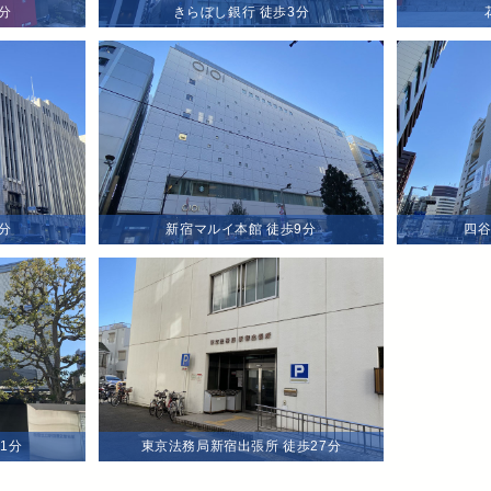
分
きらぼし銀行 徒歩3分
分
新宿マルイ本館 徒歩9分
四谷
1分
東京法務局新宿出張所 徒歩27分