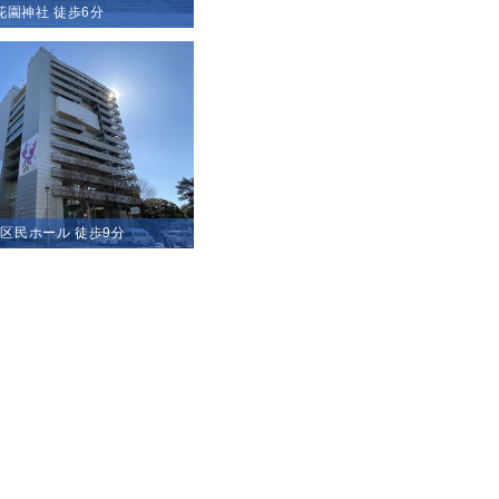
花園神社 徒歩6分
区民ホール 徒歩9分