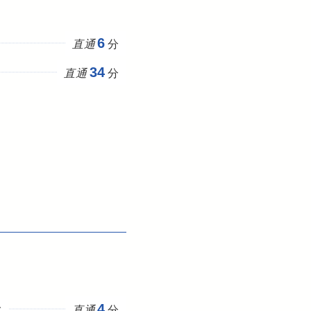
6
直通
分
34
直通
分
4
で
直通
分