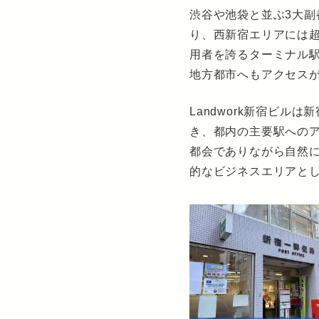
渋谷や池袋と並ぶ3大
り、西新宿エリアには
用者を誇るターミナル
地方都市へもアクセス
Landwork新宿ビ
き、都内の主要駅への
都会でありながら自然
的なビジネスエリアと