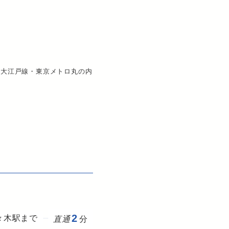
・大江戸線・東京メトロ丸の内
2
々木駅まで
直通
分