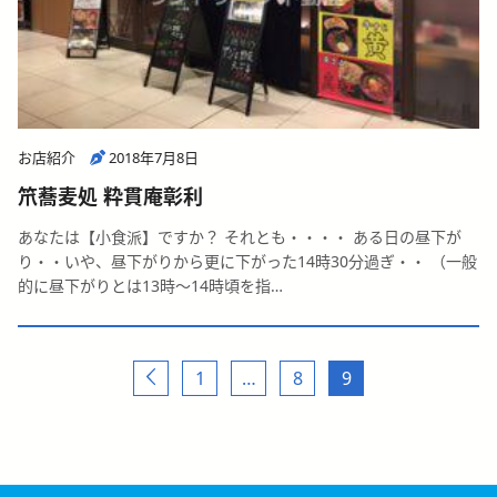
お店紹介
2018年7月8日
笊蕎麦処 粋貫庵彰利
あなたは【小食派】ですか？ それとも・・・・ ある日の昼下が
り・・いや、昼下がりから更に下がった14時30分過ぎ・・ （一般
的に昼下がりとは13時～14時頃を指…
1
…
8
9