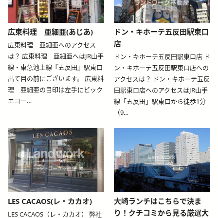
blog-relative-card
blog-relative-card
広東料理 亜細亜(あじあ)
ドン・キホーテ五反田駅東口
店
広東料理 亜細亜へのアクセス
は？ 広東料理 亜細亜へはJR山手
ドン・キホーテ五反田駅東口店 ド
線・東急池上線『五反田』駅東口
ン・キホーテ五反田駅東口店への
出て目の前にございます。 広東料
アクセスは？ ドン・キホーテ五反
理 亜細亜の目印は左手にビック
田駅東口店へのアクセスはJR山手
エコー…
線「五反田」駅東口から徒歩1分
（9…
blog-relative-card
blog-relative-card
LES CACAOS(レ・カカオ)
大崎ランチはこちらで決ま
り！クチコミから見る厳選大
LES CACAOS（レ・カカオ） 弊社