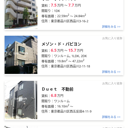
7.5
7.7
万円
〜
万円
賃料：
間取り：
1DK
2
2
22.59m
～
24.84m
専有面積：
住所：
東京都品川区西品川3-16-2
詳細をみる >>
お気に入り追加
メゾン・ド・パピヨン
6.5
15.7
万円
〜
万円
賃料：
間取り：
ワンルーム, 1LDK, 2DK
2
2
19.8m
～
47.22m
専有面積：
住所：
東京都品川区西品川2-11-18
詳細をみる >>
お気に入り追加
Ｄｕｅｔ 不動前
6.8
万円
賃料：
間取り：
ワンルーム
2
16.10m
～
専有面積：
住所：
東京都品川区西五反田4-11-9
詳細をみる >>