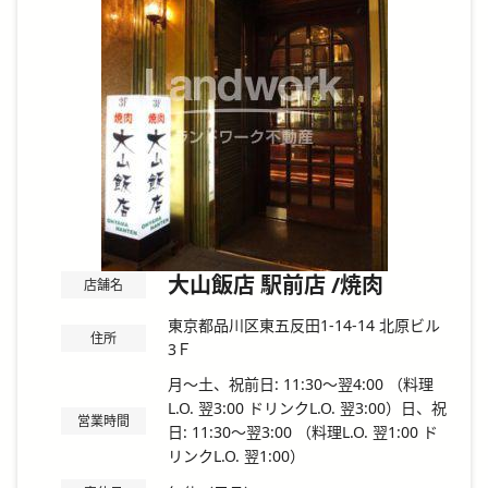
大山飯店 駅前店 /焼肉
店舗名
東京都品川区東五反田1-14-14 北原ビル
住所
3Ｆ
月～土、祝前日: 11:30～翌4:00 （料理
L.O. 翌3:00 ドリンクL.O. 翌3:00）日、祝
営業時間
日: 11:30～翌3:00 （料理L.O. 翌1:00 ド
リンクL.O. 翌1:00）