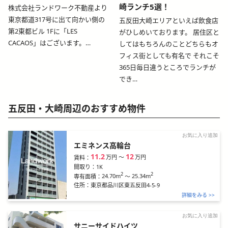
崎ランチ5選！
株式会社ランドワーク不動産より
東京都道317号に出て向かい側の
五反田大崎エリアといえば飲食店
第2東都ビル 1Fに「LES
がひしめいております。 居住区と
CACAOS」はございます。…
してはもちろんのことどちらもオ
フィス街としても有名で それこそ
365日毎日違うところでランチが
でき…
五反田・大崎周辺のおすすめ物件
お気に入り追加
エミネンス高輪台
11.2
12
万円
〜
万円
賃料：
間取り：
1K
2
2
24.70m
～
25.34m
専有面積：
住所：
東京都品川区東五反田4-5-9
詳細をみる >>
お気に入り追加
サニーサイドハイツ