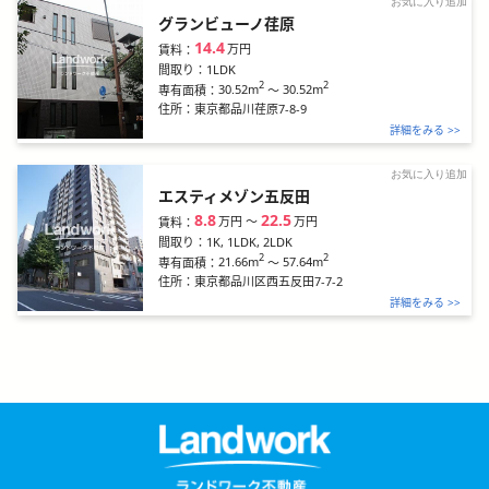
お気に入り追加
グランビューノ荏原
14.4
万円
賃料：
間取り：
1LDK
2
2
30.52m
～
30.52m
専有面積：
住所：
東京都品川荏原7-8-9
詳細をみる >>
お気に入り追加
エスティメゾン五反田
8.8
22.5
万円
〜
万円
賃料：
間取り：
1K, 1LDK, 2LDK
2
2
21.66m
～
57.64m
専有面積：
住所：
東京都品川区西五反田7-7-2
詳細をみる >>