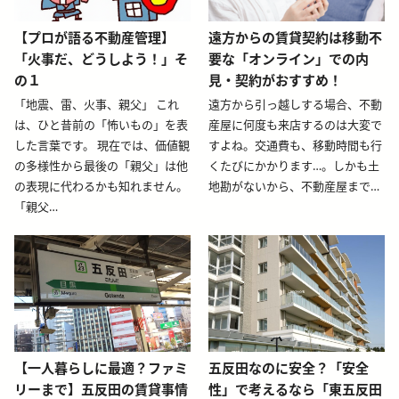
blog-relative-card
blog-relative-card
【プロが語る不動産管理】
遠方からの賃貸契約は移動不
「火事だ、どうしよう！」そ
要な「オンライン」での内
の１
見・契約がおすすめ！
「地震、雷、火事、親父」 これ
遠方から引っ越しする場合、不動
は、ひと昔前の「怖いもの」を表
産屋に何度も来店するのは大変で
した言葉です。 現在では、価値観
すよね。交通費も、移動時間も行
の多様性から最後の「親父」は他
くたびにかかります…。しかも土
の表現に代わるかも知れません。
地勘がないから、不動産屋まで…
「親父…
blog-relative-card
blog-relative-card
【一人暮らしに最適？ファミ
五反田なのに安全？「安全
リーまで】五反田の賃貸事情
性」で考えるなら「東五反田