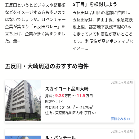
5丁目」を検討しよう
五反田というとビジネスや繁華街
などをイメージする方も多いので
五反田は品川区の北部に位置し、
はないでしょうか。 ITベンチャー
五反田駅は、JR山手線、東急電鉄
企業が集まり「五反田バレー」を
池上線、都営地下鉄浅草線の3本
立ち上げ、企業が多く集まりまし
も走っていて利便性が高いところ
た。最…
です。 利便性が高いポジティブな
イメー…
五反田・大崎周辺のおすすめ物件
お気に入り追加
スカイコート品川大崎
9.23
11.5
万円
〜
万円
賃料：
間取り：
1K
2
2
21.05m
～
21.73m
専有面積：
住所：
東京都品川区大崎5丁目7-3
詳細をみる >>
お気に入り追加
ル・パンテール