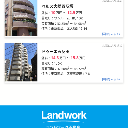
お気に入り追加
ベルス大崎百反坂
10
12.9
万円
〜
万円
賃料：
間取り：
ワンルーム, 1K, 1DK
2
2
32.83m
～
34.08m
専有面積：
住所：
東京都品川区大崎3-19-14
詳細をみる >>
お気に入り追加
ドゥーエ五反田
14.3
15.8
万円
〜
万円
賃料：
間取り：
1LDK
2
2
37.60m
～
43.72m
専有面積：
住所：
東京都品川区東五反田1-7-8
詳細をみる >>