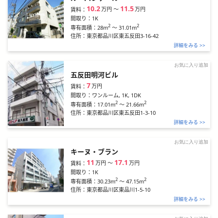
10.2
11.5
万円
〜
万円
賃料：
間取り：
1K
2
2
28m
～
31.01m
専有面積：
住所：
東京都品川区東五反田3-16-42
詳細をみる >>
お気に入り追加
五反田明河ビル
7
万円
賃料：
間取り：
ワンルーム, 1K, 1DK
2
2
17.01m
～
21.66m
専有面積：
住所：
東京都品川区東五反田1-3-10
詳細をみる >>
お気に入り追加
キーヌ・ブラン
11
17.1
万円
〜
万円
賃料：
間取り：
1K
2
2
30.23m
～
47.15m
専有面積：
住所：
東京都品川区東品川1-5-10
詳細をみる >>