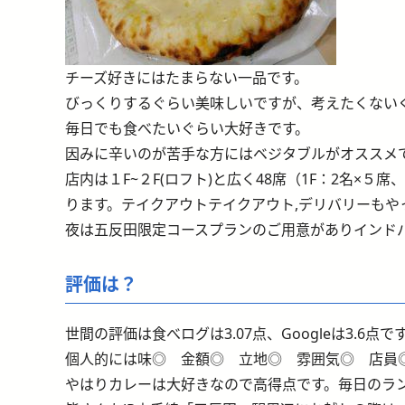
チーズ好きにはたまらない一品です。
びっくりするぐらい美味しいですが、考えたくない
毎日でも食べたいぐらい大好きです。
因みに辛いのが苦手な方にはベジタブルがオススメ
店内は１F~２F(ロフト)と広く48席（1F：2名×５
ります。テイクアウトテイクアウト,デリバリーも
夜は五反田限定コースプランのご用意がありインドパー
評価は？
世間の評価は食べログは3.07点、Googleは3.6点で
個人的には味◎ 金額◎ 立地◎ 雰囲気◎ 店員◎
やはりカレーは大好きなので高得点です。毎日のラ