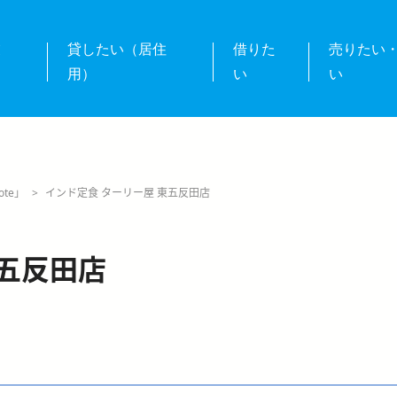
業
貸したい（居住
借りた
売りたい
用）
い
い
te」
>
インド定食 ターリー屋 東五反田店
東五反田店