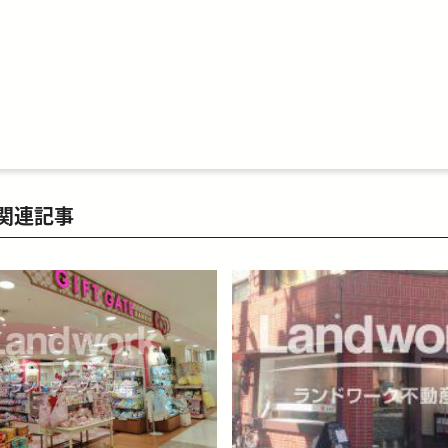
関連記事
ive-card
blog-relative-card