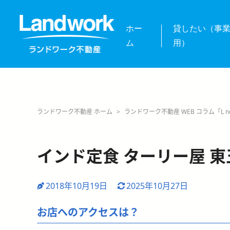
ホー
貸したい（事
ム
用）
ランドワーク不動産 ホーム
>
ランドワーク不動産 WEB コラム「L no
インド定食 ターリー屋 
2018年10月19日
2025年10月27日
お店へのアクセスは？