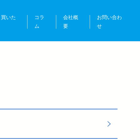
・買いた
コラ
会社概
お問い合わ
ム
要
せ
！