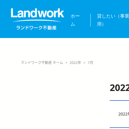
ホー
貸したい（事
ム
用）
ランドワーク不動産 ホーム
>
2022年
>
7月
202
202