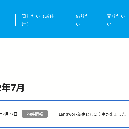
業
貸したい（居住
借りた
売りたい
用）
い
い
2年7月
2年7月27日
物件情報
Landwork新宿ビルに空室が出ました