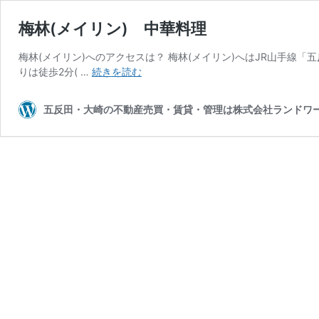
梅林(メイリン) 中華料理
梅林(メイリン)へのアクセスは？ 梅林(メイリン)へはJR山手線「
梅
りは徒歩2分( …
続きを読む
林
(メ
五反田・大崎の不動産売買・賃貸・管理は株式会社ランドワ
イ
リ
ン)
中
華
料
理