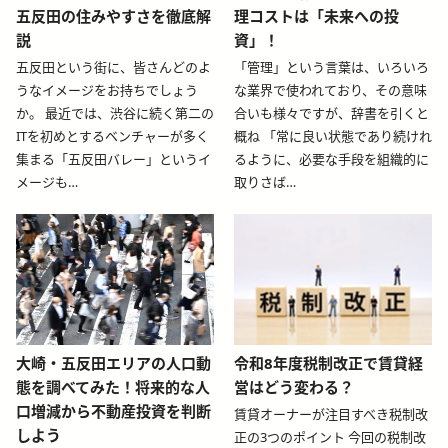
五反田の住みやすさを徹底解
理コストは「未来への投
説
資」！
五反田という街に、皆さんどのよ
「管理」という言葉は、いろいろ
うなイメージをお持ちでしょう
な業界で使われており、その意味
か。 最近では、渋谷に続く第二の
合いも様々ですが、辞書を引くと
ITを初めとするベンチャーが多く
概ね 「常に良い状態であり続けれ
集まる「五反田バレー」というイ
るように、必要な手段を組織的に
メージも…
取りさば…
blog-relative-card
blog-relative-card
大崎・五反田エリアの人口動
令和8年度税制改正で賃貸経
態を調べてみた！将来的な人
営はどう変わる？
口増減から不動産投資を判断
賃貸オーナーが注目すべき税制改
しよう
正の3つのポイント 今回の税制改