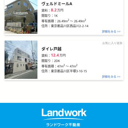
ヴェルドミールA
8.2
万円
賃料：
間取り：
1K
2
2
26.49m
～
26.49m
専有面積：
住所：
東京都品川区西品川2-2-14
詳細をみる >>
お気に入り追加
ダイレ戸越
12.4
万円
賃料：
間取り：
2DK
2
2
47m
～
47m
専有面積：
住所：
東京都品川区平塚3-10-15
詳細をみる >>