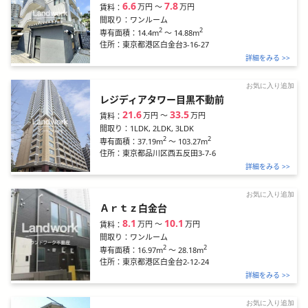
6.6
7.8
万円
〜
万円
賃料：
間取り：
ワンルーム
2
2
14.4m
～
14.88m
専有面積：
住所：
東京都港区白金台3-16-27
詳細をみる >>
お気に入り追加
レジディアタワー目黒不動前
21.6
33.5
万円
〜
万円
賃料：
間取り：
1LDK, 2LDK, 3LDK
2
2
37.19m
～
103.27m
専有面積：
住所：
東京都品川区西五反田3-7-6
詳細をみる >>
お気に入り追加
Ａｒｔｚ白金台
8.1
10.1
万円
〜
万円
賃料：
間取り：
ワンルーム
2
2
16.97m
～
28.18m
専有面積：
住所：
東京都港区白金台2-12-24
詳細をみる >>
お気に入り追加