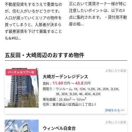
正において賃貸オーナー様が特に
不動産投資をするうえで重要なの
注意したいポイントは、以下の3
が、住む人がいるかどうかです。
点に集約されます。 ・貸付用不動
人口が減っていくエリアの物件を
産の相…
買ってしまうと、入居者が決まら
ず最悪家賃を下げて募集すること
も&#82…
五反田・大崎周辺のおすすめ物件
お気に入り追加
バーチャルツアー有
大崎ガーデンレジデンス
11.69
43.8
万円
〜
万円
賃料：
間取り：
ワンルーム, 1K, 1DK, 1LDK, 2K, 2DK, 2LDK,
3K, 3DK, 3LDK, 4K, 4DK, 4LDK
2
2
25.30m
～
101m
専有面積：
住所：
東京都品川区西品川１丁目2-1
詳細をみる >>
お気に入り追加
ウィンベル白金台