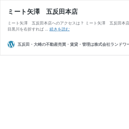
ミート矢澤 五反田本店
ミート矢澤 五反田本店へのアクセスは？ ミート矢澤 五反田本店へ
ミ
目黒川を右折すれば …
続きを読む
ー
ト
五反田・大崎の不動産売買・賃貸・管理は株式会社ランドワ
矢
澤
五
反
田
本
店