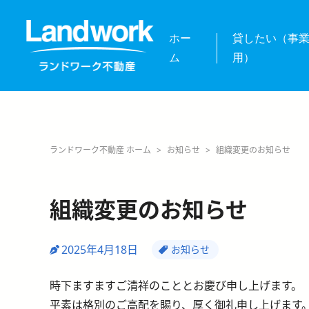
ホー
貸したい（事
ム
用）
ランドワーク不動産 ホーム
>
お知らせ
>
組織変更のお知らせ
組織変更のお知らせ
2025年4月18日
お知らせ
時下ますますご清祥のこととお慶び申し上げます。
平素は格別のご高配を賜り、厚く御礼申し上げます