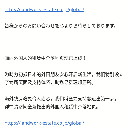
https://landwork-estate.co.jp/global/
皆様からのお問い合わせを心よりお待ちしております。
面向外国人的租赁中介落地页现已上线！
为助力初抵日本的外国朋友安心开启新生活，我们特别设立
了专属页面及支持体系，助您寻觅理想居所。
海外找房难免令人忐忑，我们将全力支持您迈出第一步。
详情请访问全新推出的外国人租赁中介落地页。
https://landwork-estate.co.jp/global/